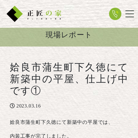
Tog
現場レポート
姶良市蒲生町下久徳にて
新築中の平屋、仕上げ中
です①
2023.03.16
姶良市蒲生町下久徳にて新築中の平屋では、
内装工事が完了しました。