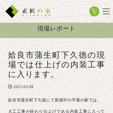
Tog
現場レポート
姶良市蒲生町下久徳の現
場では仕上げの内装工事
に入ります。
2023.03.08
姶良市蒲生町下久徳にて新築中の平屋の家では、
大工工事が終わり仕上げである内装工事に入って