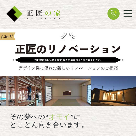
Tog
その夢への“
オモイ
”に
とことん向き合います。