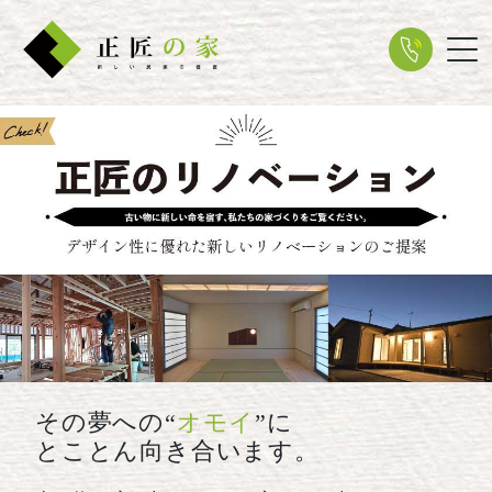
Tog
その夢への“
オモイ
”に
とことん向き合います。