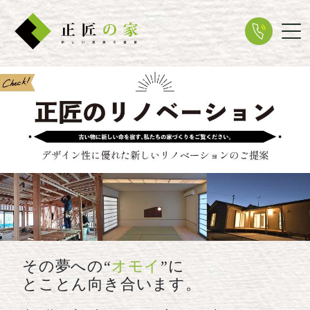
Tog
その夢への“
オモイ
”に
とことん向き合います。