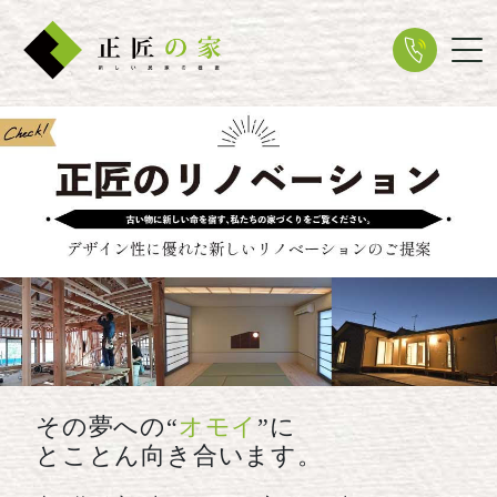
Tog
その夢への“
オモイ
”に
とことん向き合います。