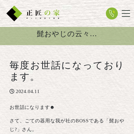
Tog
髭おやじの云々…
毎度お世話になっており
ます。
2024.04.11
お世話になります☻
さて、ごての器用な我が社のBOSSである「髭おや
じ?」さん。