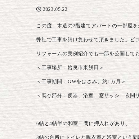
2023.05.22
この度、木造の2階建てアパートの一部屋
弊社で工事を請け負わせて頂きました。ビ
リフォームの実例紹介でも一部を公開して
＜工事場所：姶良市東餅田＞
＜工事期間：GWをはさみ、約1カ月＞
＜既存部分：便器、浴室、窓サッシ、玄関
6帖と4帖半の和室二間に押入れがあり、
3帖の台所にトイレと脱衣室と浴室という間