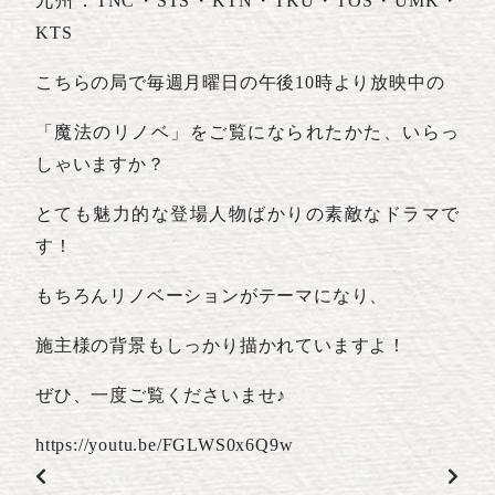
九州：TNC・STS・KTN・TKU・TOS・UMK・
KTS
こちらの局で毎週月曜日の午後10時より放映中の
「魔法のリノベ」をご覧になられたかた、いらっ
しゃいますか？
とても魅力的な登場人物ばかりの素敵なドラマで
す！
もちろんリノベーションがテーマになり、
施主様の背景もしっかり描かれていますよ！
ぜひ、一度ご覧くださいませ♪
https://youtu.be/FGLWS0x6Q9w