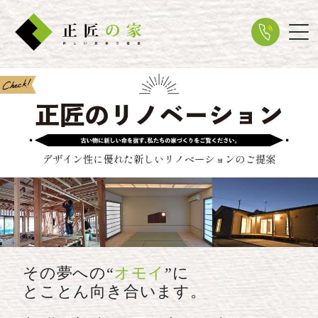
Tog
その夢への“
オモイ
”に
とことん向き合います。